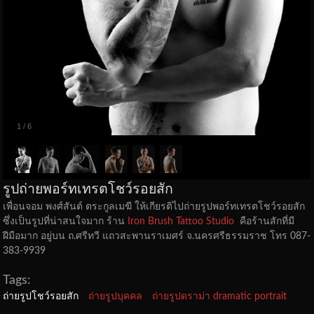
1
/
6
รูปถ่ายพอร์ทเทรตโชว์รอยสัก
เพื่อนจอม พงศ์สันต์ ตระกูลเมฆี ให้เกียรติไปถ่ายรูปพอร์ทเทรตโชว์รอยสัก
ซึ่งเป็นรูปที่น่าสนใจมาก ร้าน
Iron Brush Tattoo Studio
คือร้านสักที่มี
ฝีมือมาก อยู่บน ถ.ศรีทวี แถวสะพานราเมศร์ จ.นครศรีธรรมราช โทร 087-
383-9939
Tags:
ถ่ายรูปโชว์รอยสัก
ถ่ายรูปบุคคล
ถ่ายรูปดราม่า dramatic portrait