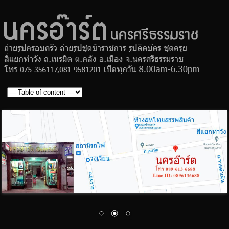
ร้านถ่าย
Skip to
ครอบครั
main
ถ่ายรูป
content
ข้าราชก
ถ่ายรูปติ
บัตร สมั
งาน ชุด
นคร
ร้านถ่ายรูป
ครุย
MAIN MENU
อ๊าร์ต
ครอบครัว
ถ่ายรูป
ข้าราชการ
ถ่ายรูปติด
บัตร สมัคร
งาน ชุด
ครุย