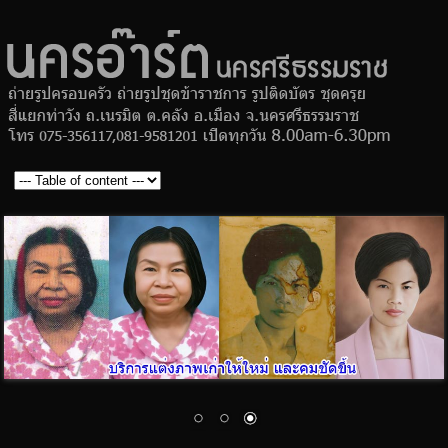
ร้านถ่าย
Skip to
ครอบครั
main
ถ่ายรูป
content
ข้าราชก
ถ่ายรูปติ
บัตร สมั
งาน ชุด
นคร
ร้านถ่ายรูป
ครุย
MAIN MENU
อ๊าร์ต
ครอบครัว
ถ่ายรูป
ข้าราชการ
ถ่ายรูปติด
บัตร สมัคร
งาน ชุด
ครุย