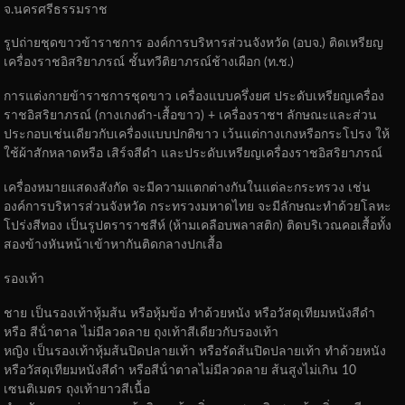
จ.นครศรีธรรมราช
รูปถ่ายชุดขาวข้าราชการ องค์การบริหารส่วนจังหวัด (อบจ.) ติดเหรียญ
เครื่องราชอิสริยาภรณ์ ชั้นทวีติยาภรณ์ช้างเผือก (ท.ช.)
การแต่งกายข้าราชการชุดขาว เครื่องแบบครึ่งยศ ประดับเหรียญเครื่อง
ราชอิสริยาภรณ์ (กางเกงดํา-เสื้อขาว) + เครื่องราชฯ ลักษณะและส่วน
ประกอบเช่นเดียวกับเครื่องแบบปกติขาว เว้นแต่กางเกงหรือกระโปรง ให้
ใช้ผ้าสักหลาดหรือ เสิร์จสีดํา และประดับเหรียญเครื่องราชอิสริยาภรณ์
เครื่องหมายแสดงสังกัด จะมีความแตกต่างกันในแต่ละกระทรวง เช่น
องค์การบริหารส่วนจังหวัด กระทรวงมหาดไทย จะมีลักษณะทําด้วยโลหะ
โปร่งสีทอง เป็นรูปตราราชสีห์ (ห้ามเคลือบพลาสติก) ติดบริเวณคอเสื้อทั้ง
สองข้างหันหน้าเข้าหากันติดกลางปกเสื้อ
รองเท้า
ชาย เป็นรองเท้าหุ้มส้น หรือหุ้มข้อ ทําด้วยหนัง หรือวัสดุเทียมหนังสีดํา
หรือ สีน้ําตาล ไม่มีลวดลาย ถุงเท้าสีเดียวกับรองเท้า
หญิง เป็นรองเท้าหุ้มส้นปิดปลายเท้า หรือรัดส้นปิดปลายเท้า ทําด้วยหนัง
หรือวัสดุเทียมหนังสีดํา หรือสีน้ําตาลไม่มีลวดลาย ส้นสูงไม่เกิน 10
เซนติเมตร ถุงเท้ายาวสีเนื้อ