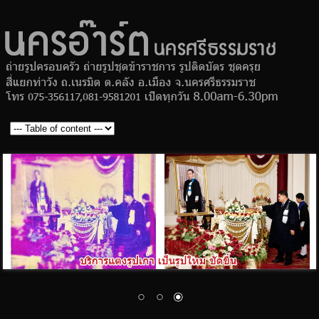
ร้านถ่าย
Skip to
ครอบครั
main
ถ่ายรูป
content
ข้าราชก
ถ่ายรูปติ
บัตร สมั
งาน ชุด
นคร
ร้านถ่ายรูป
ครุย
MAIN MENU
อ๊าร์ต
ครอบครัว
ถ่ายรูป
ข้าราชการ
ถ่ายรูปติด
บัตร สมัคร
งาน ชุด
ครุย