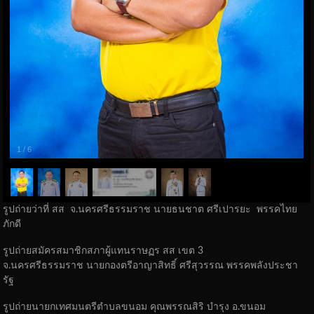
1
/
6
รูปถ่ายว่าที่ สส จ.นครศรีธรรมราช นายธนชาต ศรีเปารยะ พรรคไทย
ภักดี
รูปถ่ายสมัครสมาชิกสภาผู้แทนราษฏร สส เขต 3
จ.นครศรีธรรมราช นายกองตรีอาญาสิทธิ์ ศรีสุวรรณ พรรคพลังประชา
รัฐ
รูปถ่ายนายกเทศมนตรีตำบลขนอม คุณพรรณสิริ บำรุง อ.ขนอม